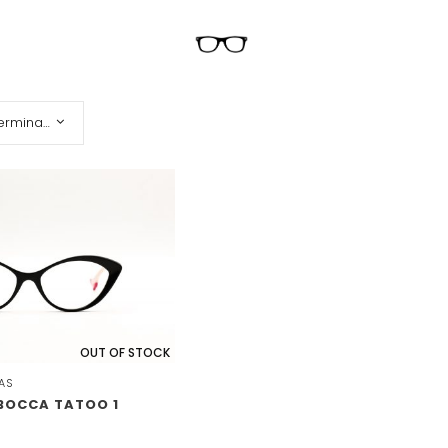
Orden predeterminado
OUT OF STOCK
AS
 BOCCA TATOO 1