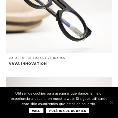
,
GAFAS DE SOL
GAFAS GRADUADAS
VAVA INNOVATION
Utilizamos cookies para asegurar que damos la mejor
experiencia al usuario en nuestra web. Si sigues utilizando
este sitio asumiremos que estás de acuerdo.
VALE
POLÍTICA DE COOKIES